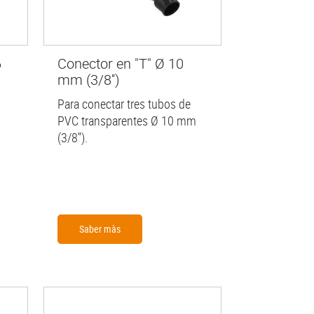
6
Conector en "T" Ø 10
mm (3/8'')
Para conectar tres tubos de
PVC transparentes Ø 10 mm
(3/8'').
Saber màs