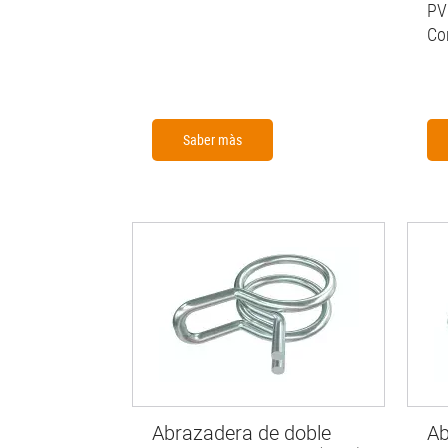
PV
Co
Saber màs
Abrazadera de doble
Ab