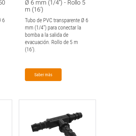
50
Ø 6 mm (1/4'') - Rollo 5
m (16')
Ø 6
Tubo de PVC transparente Ø 6
mm (1/4'') para conectar la
bomba a la salida de
evacuación. Rollo de 5 m
(16').
Saber màs