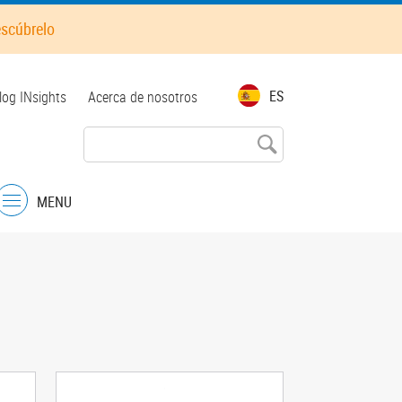
escúbrelo
op
ES
log INsights
Acerca de nosotros
enu
MENU
Menu