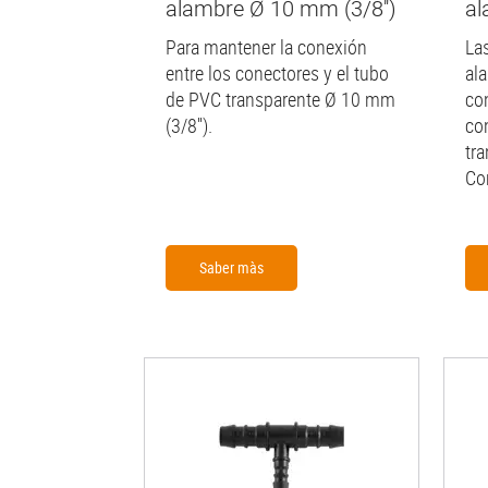
alambre Ø 10 mm (3/8'')
al
Para mantener la conexión
La
entre los conectores y el tubo
al
de PVC transparente Ø 10 mm
co
(3/8'').
co
tr
Co
Saber màs