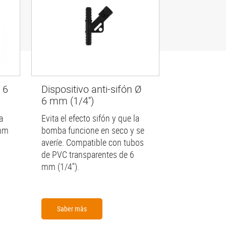
 6
Dispositivo anti-sifón Ø
6 mm (1/4'')
a
Evita el efecto sifón y que la
 mm
bomba funcione en seco y se
averíe. Compatible con tubos
de PVC transparentes de 6
mm (1/4'').
Saber màs