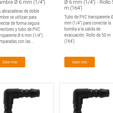
ambre Ø 6 mm (1/4'')
Ø 6 mm (1/4'') - Rollo 
m (164')
s abrazaderas de doble
Tubo de PVC transparente 
ambre se utilizan para
mm (1/4'') para conectar la
nectar de forma segura
bomba a la salida de
nectores y tubo de PVC
evacuación. Rollo de 50 m
ansparente Ø 6 mm (1/4'').
(164').
mparadas con las...
Saber màs
Saber màs