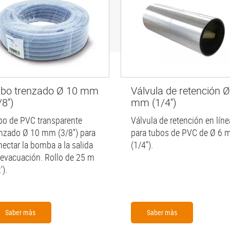
bo trenzado Ø 10 mm
Válvula de retención Ø
8'')
mm (1/4'')
bo de PVC transparente
Válvula de retención en líne
enzado Ø 10 mm (3/8'') para
para tubos de PVC de Ø 6
nectar la bomba a la salida
(1/4'').
 evacuación. Rollo de 25 m
').
Saber màs
Saber màs