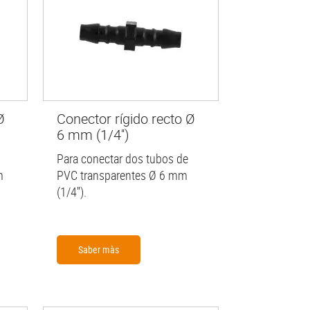
Ø
Conector rígido recto Ø
6 mm (1/4'')
Para conectar dos tubos de
m
PVC transparentes Ø 6 mm
(1/4'').
Saber màs