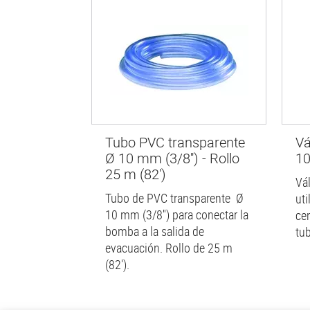
Tubo PVC transparente
Vá
Ø 10 mm (3/8'') - Rollo
10
25 m (82')
Vá
Tubo de PVC transparente Ø
ut
10 mm (3/8'') para conectar la
ce
bomba a la salida de
tu
evacuación. Rollo de 25 m
(82').