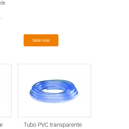
 de
..
Saber màs
e
Tubo PVC transparente