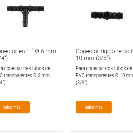
nector en "T" Ø 6 mm
Conector rígido recto 
4'')
10 mm (3/8'')
ra conectar tres tubos de
Para conectar dos tubos de
C transparentes Ø 6 mm
PVC transparentes Ø 10 m
4'').
(3/8'').
Saber màs
Saber màs