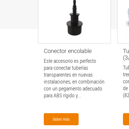
Conector encolable
Tu
(3/
Este accesorio es perfecto
Tu
para conectar tuberías
tr
transparentes en nuevas
co
instalaciones, en combinación
de
con un pegamento adecuado
(82
para ABS rígido y...
Saber màs