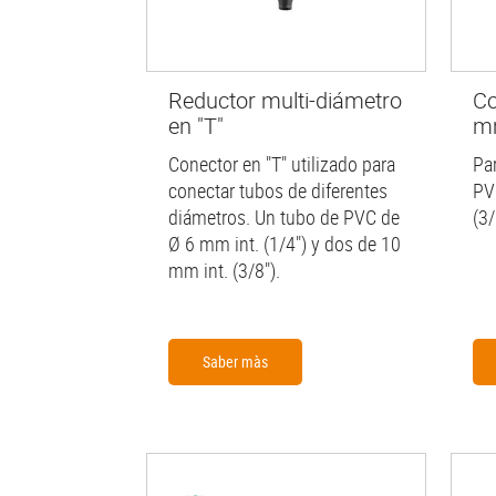
Reductor multi-diámetro
Co
en "T"
mm
Conector en "T" utilizado para
Pa
conectar tubos de diferentes
PV
diámetros. Un tubo de PVC de
(3/
Ø 6 mm int. (1/4") y dos de 10
mm int. (3/8").
Saber màs