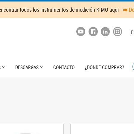
ncontrar todos los instrumentos de medición KIMO aquí
➡️ D
T
B
m
S
DESCARGAS
CONTACTO
¿DÓNDE COMPRAR?