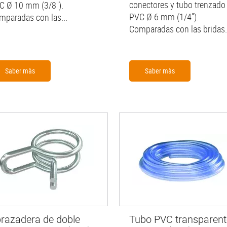
conectores y tubo trenzado
C Ø 10 mm (3/8'').
PVC Ø 6 mm (1/4'').
mparadas con las...
Comparadas con las bridas.
Saber màs
Saber màs
razadera de doble
Tubo PVC transparent