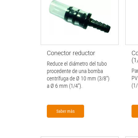
Conector reductor
Co
(1/
Reduce el diámetro del tubo
Pa
procedente de una bomba
PV
centrífuga de Ø 10 mm (3/8'')
(1/
a Ø 6 mm (1/4'').
Saber màs