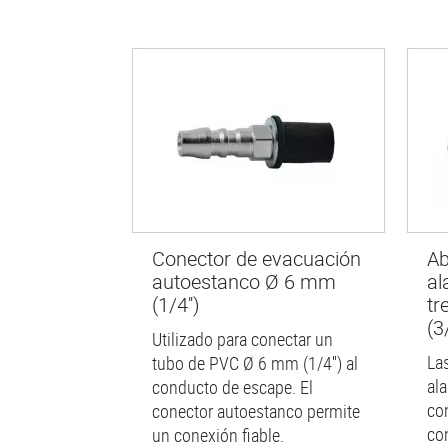
Conector de evacuación
Ab
autoestanco Ø 6 mm
al
(1/4'')
tr
(3/
Utilizado para conectar un
La
tubo de PVC Ø 6 mm (1/4'') al
al
conducto de escape. El
co
conector autoestanco permite
co
un conexión fiable.