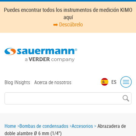
Skip
Puedes encontrar todos los instrumentos de medición KIMO
to
aquí
main
➡️ Descúbrelo
content
Top
ES
Blog INsights
Acerca de nosotros
menu
Breadcrumb
Home
Bombas de condensados
Accesorios
Abrazadera de
doble alambre Ø 6 mm (1/4'')