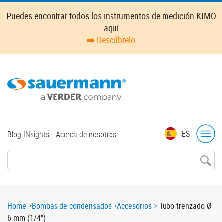
Skip
Puedes encontrar todos los instrumentos de medición KIMO
to
aquí
main
➡️ Descúbrelo
content
Top
ES
Blog INsights
Acerca de nosotros
menu
Breadcrumb
Home
Bombas de condensados
Accesorios
Tubo trenzado Ø
6 mm (1/4'')