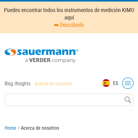
Skip
Puedes encontrar todos los instrumentos de medición KIMO
to
aquí
main
➡️ Descúbrelo
content
Top
ES
Blog INsights
Acerca de nosotros
menu
Breadcrumb
Home
Acerca de nosotros