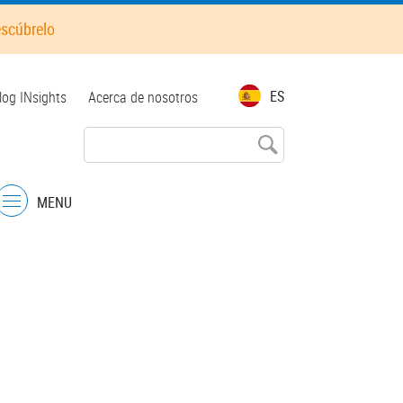
escúbrelo
5
2
op
ES
log INsights
Acerca de nosotros
enu
4
MENU
Menu
2
6
39
7
13
38
190