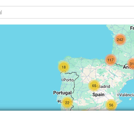
978
55
242
117
3
18
65
22
56
34