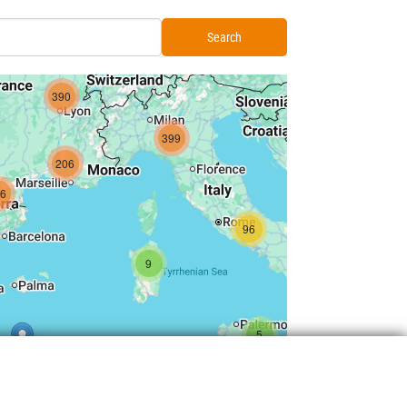
280
51
11
390
399
206
16
96
9
5