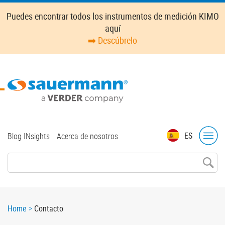
Skip
Puedes encontrar todos los instrumentos de medición KIMO
to
aquí
main
➡️ Descúbrelo
content
Top
ES
Blog INsights
Acerca de nosotros
menu
Breadcrumb
Home
Contacto