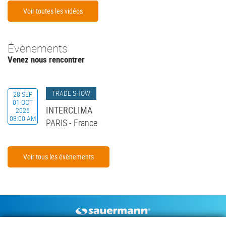
Voir toutes les vidéos
Évènements
Venez nous rencontrer
TRADE SHOW
28 SEP
01 OCT
INTERCLIMA
2026
08:00 AM
PARIS
-
France
Voir tous les évènements