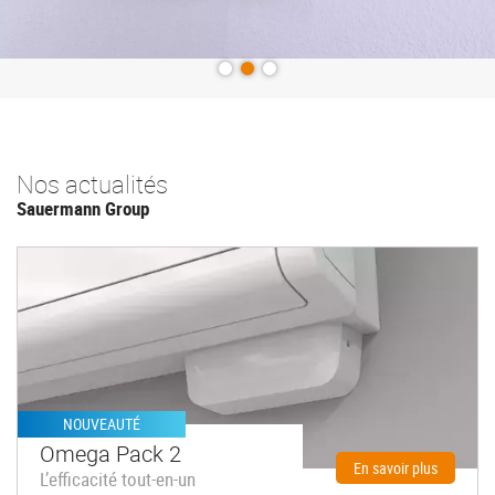
Previous
Next
Nos actualités
Sauermann Group
NOUVEAUTÉ
Omega Pack 2
En savoir plus
L’efficacité tout-en-un