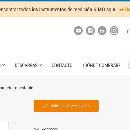
ncontrar todos los instrumentos de medición KIMO aquí
➡️ D
T
B
m
S
DESCARGAS
CONTACTO
¿DÓNDE COMPRAR?
onector encolable
Solicitar un presupuesto
Ref.:
ACC00921