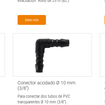
evacuación. Rollo de 25 m (82').
Saber màs
Conector acodado Ø 10 mm
(3/8'')
Para conectar dos tubos de PVC
transparentes Ø 10 mm (3/8'').