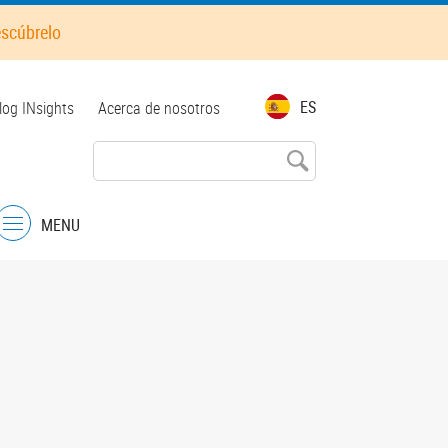
escúbrelo
op
ES
log INsights
Acerca de nosotros
enu
MENU
Menu