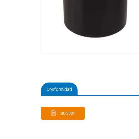
Conformidad
(active
tab)
ISO 9001