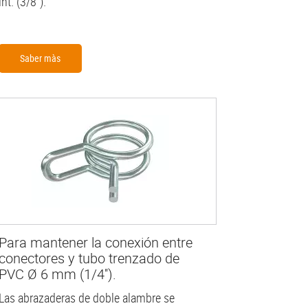
int. (3/8").
Saber màs
Para mantener la conexión entre
conectores y tubo trenzado de
PVC Ø 6 mm (1/4'').
Las abrazaderas de doble alambre se