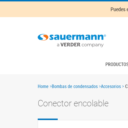
Skip
Puedes e
to
main
content
Main
PRODUCTO
navigation
Breadcrumb
Home
Bombas de condensados
Accesorios
C
Conector encolable