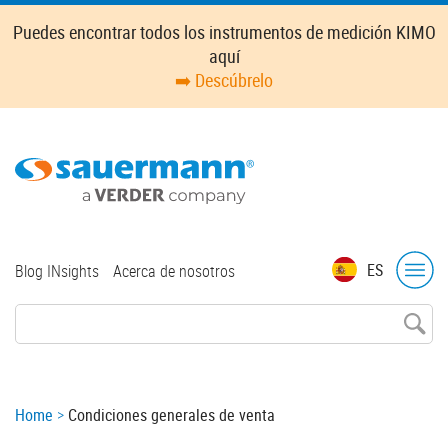
Skip
Puedes encontrar todos los instrumentos de medición KIMO
to
aquí
main
➡️ Descúbrelo
content
Top
ES
Blog INsights
Acerca de nosotros
menu
Breadcrumb
Home
Condiciones generales de venta