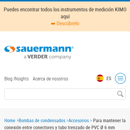
Skip
Puedes encontrar todos los instrumentos de medición KIMO
to
aquí
main
➡️ Descúbrelo
content
Top
ES
Blog INsights
Acerca de nosotros
menu
Breadcrumb
Home
Bombas de condensados
Accesorios
Para mantener la
conexión entre conectores y tubo trenzado de PVC Ø 6 mm