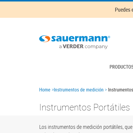
Skip
Puedes e
to
main
content
Main
PRODUCTO
navigation
Breadcrumb
Home
Instrumentos de medición
Instrumentos
Instrumentos Portátiles
Los instrumentos de medición portátiles, qu