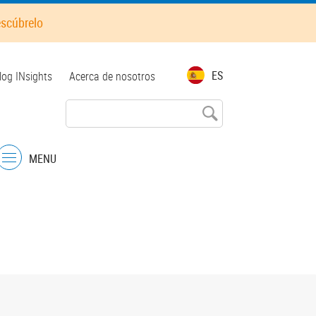
escúbrelo
op
ES
log INsights
Acerca de nosotros
enu
MENU
Menu