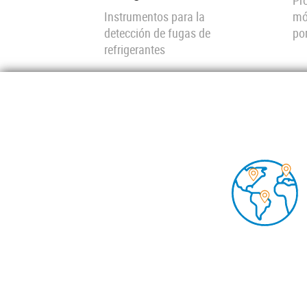
Pr
Instrumentos para la
mó
detección de fugas de
po
refrigerantes
View all
Foo
BOMB
DOCU
INSIG