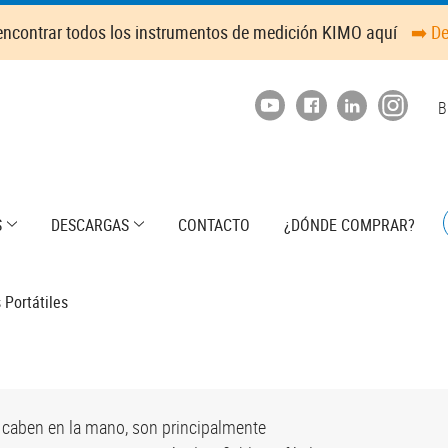
ncontrar todos los instrumentos de medición KIMO aquí
➡️ D
T
B
m
S
DESCARGAS
CONTACTO
¿DÓNDE COMPRAR?
 Portátiles
e caben en la mano, son principalmente