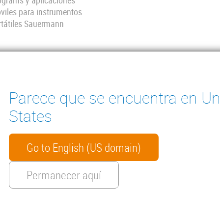
ograms y aplicaciones
viles para instrumentos
rtátiles Sauermann
Ver todo
Parece que se encuentra en Un
States
ter
INSTRUMENTOS DE
AS DE CONDENSADOS
Go to English (US domain)
MEDICIÓN
MENTACIÓN TÉCNICA
CONTACTO
Permanecer aquí
HTS