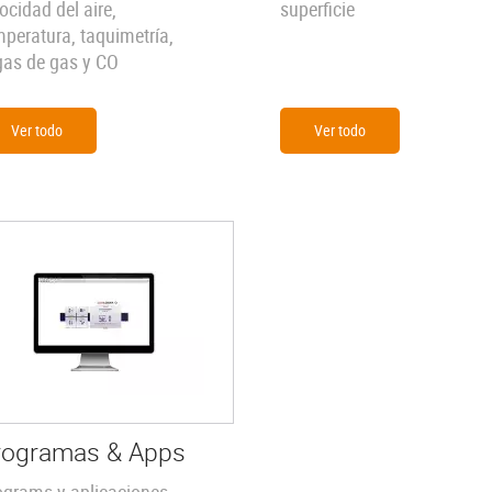
ocidad del aire,
superficie
mperatura, taquimetría,
gas de gas y CO
Ver todo
Ver todo
rogramas & Apps