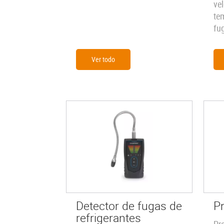
vel
te
fu
Ver todo
Detector de fugas de
P
refrigerantes