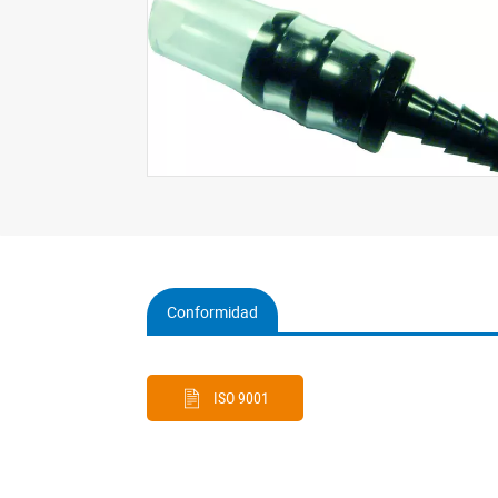
Conformidad
(active
tab)
ISO 9001