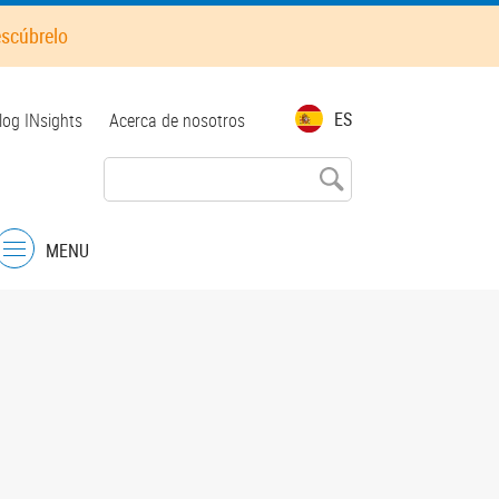
escúbrelo
op
ES
log INsights
Acerca de nosotros
enu
MENU
Menu