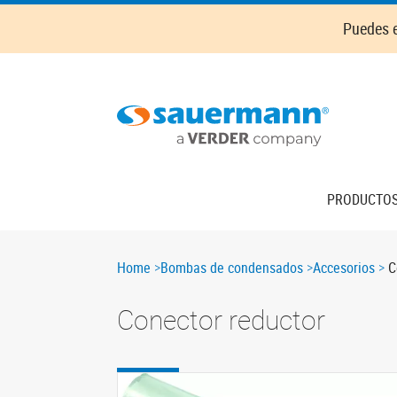
Skip
Puedes e
to
main
content
Main
PRODUCTO
navigation
Breadcrumb
Home
Bombas de condensados
Accesorios
C
Conector reductor