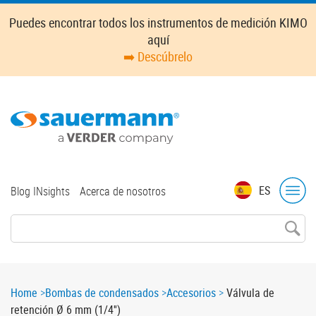
Skip
Puedes encontrar todos los instrumentos de medición KIMO
to
aquí
main
➡️ Descúbrelo
content
Top
ES
Blog INsights
Acerca de nosotros
menu
Breadcrumb
Home
Bombas de condensados
Accesorios
Válvula de
retención Ø 6 mm (1/4'')