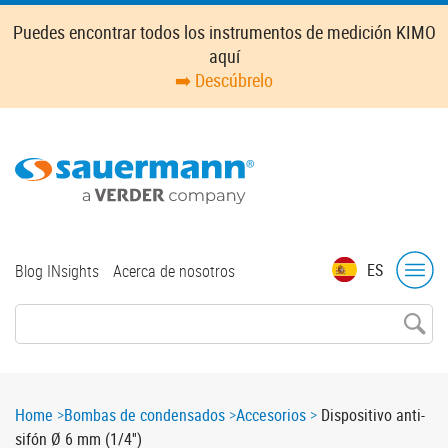
Skip
Puedes encontrar todos los instrumentos de medición KIMO
to
aquí
main
➡️ Descúbrelo
content
Top
ES
Blog INsights
Acerca de nosotros
menu
Breadcrumb
Home
Bombas de condensados
Accesorios
Dispositivo anti-
sifón Ø 6 mm (1/4'')