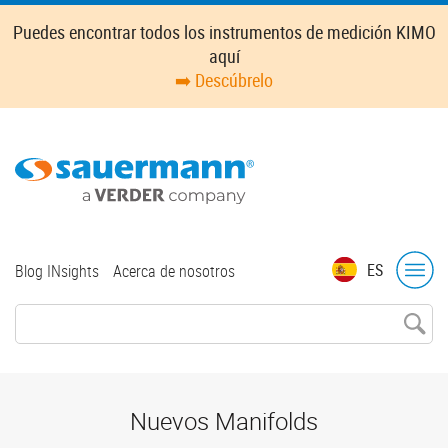
Skip
Puedes encontrar todos los instrumentos de medición KIMO
to
aquí
main
➡️ Descúbrelo
content
Top
ES
Blog INsights
Acerca de nosotros
menu
KIMO Instruments