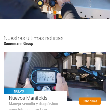
Previous
Next
Nuestras últimas noticias
Sauermann Group
NUEVO
Nuevos Manifolds
Saber más
Manejo sencillo y diagnóstico
completo en un vistazo