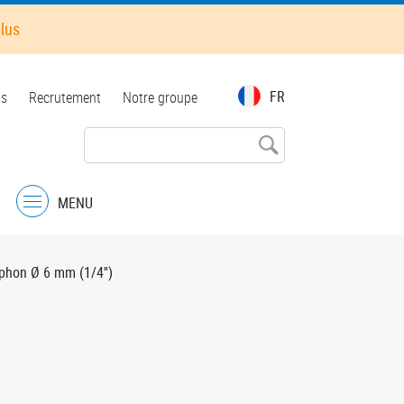
plus
FR
ts
Recrutement
Notre groupe
MENU
Menu
iphon Ø 6 mm (1/4'')