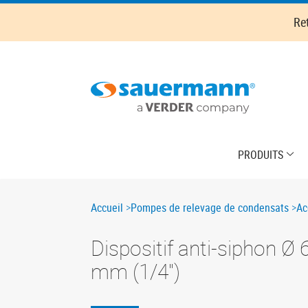
Skip
Re
to
main
content
Main
PRODUITS
navigation
Breadcrumb
Accueil
Pompes de relevage de condensats
Ac
Dispositif anti-siphon Ø 
mm (1/4'')