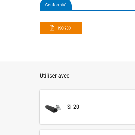
Conformité
(onglet
actif)
ISO 9001
Utiliser avec
Si-20