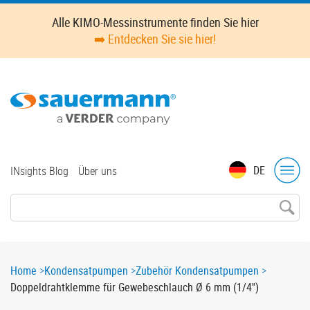
Skip
Alle KIMO-Messinstrumente finden Sie hier
to
➡️ Entdecken Sie sie hier!
main
content
Top
DE
INsights Blog
Über uns
menu
Breadcrumb
Home
Kondensatpumpen
Zubehör Kondensatpumpen
Doppeldrahtklemme für Gewebeschlauch Ø 6 mm (1/4'')