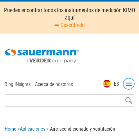
Skip
Puedes encontrar todos los instrumentos de medición KIMO
to
aquí
main
➡️ Descúbrelo
content
Top
ES
Blog INsights
Acerca de nosotros
menu
Breadcrumb
Home
Aplicaciones
Aire acondicionado y ventilación