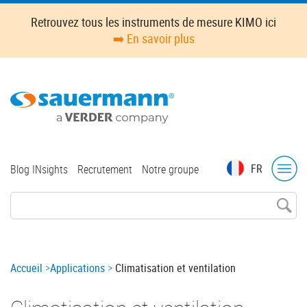
Skip
Retrouvez tous les instruments de mesure KIMO ici
to
➡️ En savoir plus
main
content
Top
FR
Blog INsights
Recrutement
Notre groupe
menu
Breadcrumb
Accueil
Applications
Climatisation et ventilation