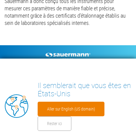
Sauermann a donc conçu tous les instruments pour
mesurer ces paramètres de manière fiable et précise,
notamment grâce à des certificats d’étalonnage établis au
sein de laboratoires spécialisés internes.
Footer
POMPES À CONDENSAT
INSTRUMENTS DE MESURE
DOCUMENTS TECHNIQUES
CONTACT
Il semblerait que vous êtes en
INSIGHTS
États-Unis
Aller sur English (US domain)
Rester ici
Footer
Avertissement
Cookies
Politique vie privée
Fiches de sécurité