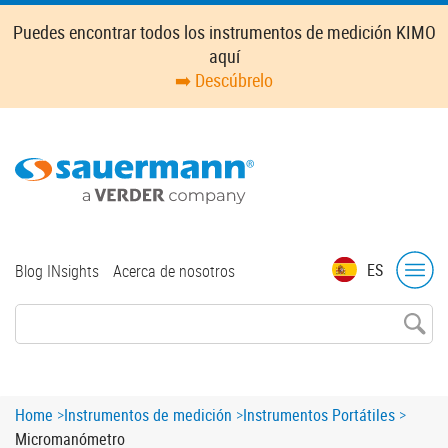
Skip
Puedes encontrar todos los instrumentos de medición KIMO
to
aquí
main
➡️ Descúbrelo
content
Top
ES
Blog INsights
Acerca de nosotros
menu
Breadcrumb
Home
Instrumentos de medición
Instrumentos Portátiles
Micromanómetro