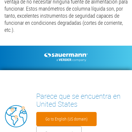
ventaja de no necesitar ninguna fuente de alimentación para
funcionar. Estos manómetros de columna líquida son, por
tanto, excelentes instrumentos de seguridad capaces de
funcionar en condiciones degradadas (cortes de corriente,
etc.).
Footer
BOMBAS DE CONDENSADOS
INSTRUMENTOS DE MEDICIÓN
DOCUMENTACIÓN TÉCNICA
CONTACTO
INSIGHTS
Parece que se encuentra en
United States
Go to English (US domain)
Footer