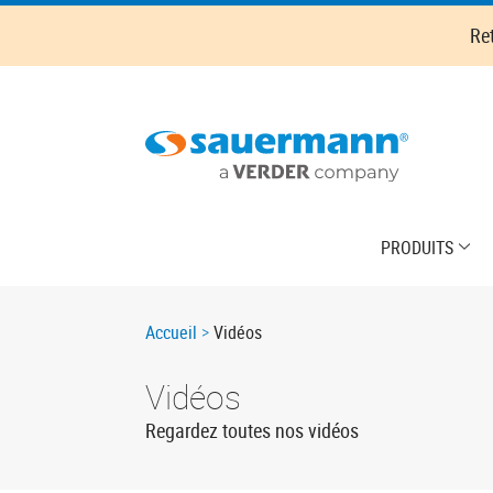
Skip
Re
to
main
content
Main
PRODUITS
navigation
Breadcrumb
Accueil
Vidéos
Vidéos
Regardez toutes nos vidéos