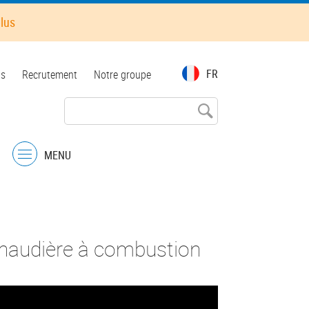
plus
FR
ts
Recrutement
Notre groupe
MENU
Menu
 chaudière à combustion