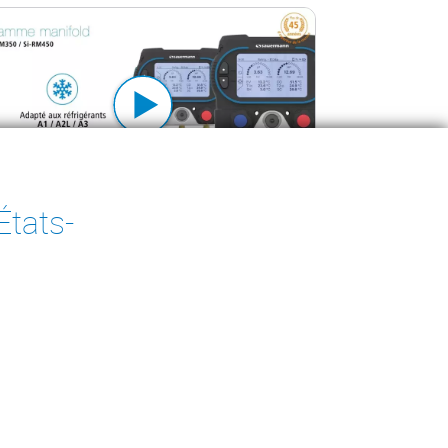
États-
me manifold Si-RM350 & Si-RM450