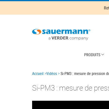
Skip
Re
to
main
content
Main
PRODUITS
navigation
Breadcrumb
Accueil
Vidéos
Si-PM3 : mesure de pression du
Si-PM3 : mesure de pres