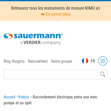
Skip
Retrouvez tous les instruments de mesure KIMO ici
to
➡️ En savoir plus
main
content
Top
FR
Blog INsights
Recrutement
Notre groupe
menu
Breadcrumb
Accueil
Vidéos
Raccordement électrique entre une mini
pompe et un split