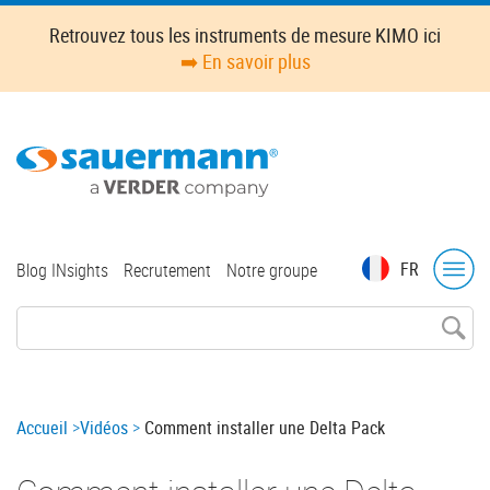
Skip
Retrouvez tous les instruments de mesure KIMO ici
to
➡️ En savoir plus
main
content
Top
FR
Blog INsights
Recrutement
Notre groupe
menu
Breadcrumb
Accueil
Vidéos
Comment installer une Delta Pack