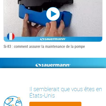
Si-83 : comment assurer la maintenance de la pompe
Footer
POMPES À CONDENSAT
INSTRUMENTS DE MESURE
DOCUMENTS TECHNIQUES
CONTACT
Il semblerait que vous êtes en
INSIGHTS
États-Unis