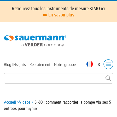
Skip
Retrouvez tous les instruments de mesure KIMO ici
to
➡️ En savoir plus
main
content
Top
FR
Blog INsights
Recrutement
Notre groupe
menu
Breadcrumb
Accueil
Vidéos
Si-83 : comment raccorder la pompe via ses 5
entrées pour tuyaux