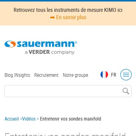
Skip
Retrouvez tous les instruments de mesure KIMO ici
to
➡️ En savoir plus
main
content
Top
FR
Blog INsights
Recrutement
Notre groupe
menu
Breadcrumb
Accueil
Vidéos
Entretenir vos sondes manifold