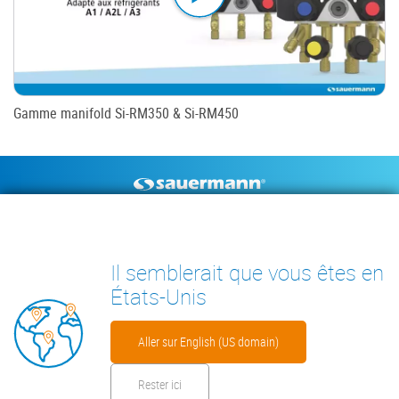
Gamme manifold Si-RM350 & Si-RM450
Footer
POMPES À CONDENSAT
INSTRUMENTS DE MESURE
DOCUMENTS TECHNIQUES
CONTACT
Il semblerait que vous êtes en
INSIGHTS
États-Unis
Aller sur English (US domain)
Rester ici