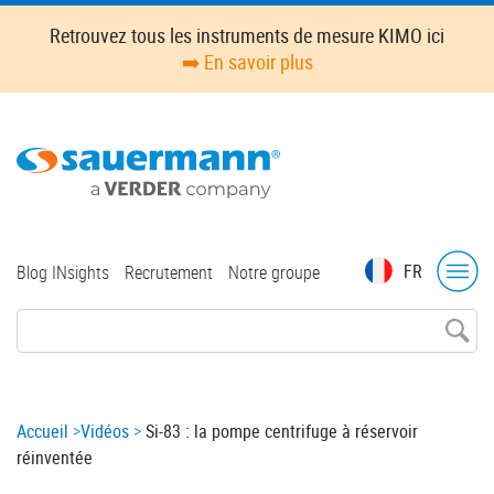
Skip
Retrouvez tous les instruments de mesure KIMO ici
to
➡️ En savoir plus
main
content
Top
FR
Blog INsights
Recrutement
Notre groupe
menu
Breadcrumb
Accueil
Vidéos
Si-83 : la pompe centrifuge à réservoir
réinventée