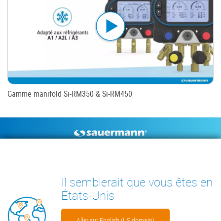
Gamme manifold Si-RM350 & Si-RM450
Footer
POMPES À CONDENSAT
INSTRUMENTS DE MESURE
DOCUMENTS TECHNIQUES
CONTACT
Il semblerait que vous êtes en
INSIGHTS
États-Unis
Aller sur English (US domain)