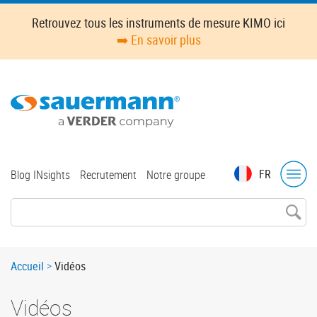
Skip
Retrouvez tous les instruments de mesure KIMO ici
to
➡️ En savoir plus
main
content
Top
FR
Blog INsights
Recrutement
Notre groupe
menu
Breadcrumb
Accueil
Vidéos
Vidéos