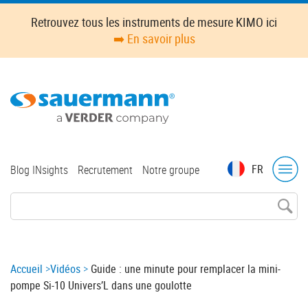
Skip
Retrouvez tous les instruments de mesure KIMO ici
to
➡️ En savoir plus
main
content
Top
FR
Blog INsights
Recrutement
Notre groupe
menu
Breadcrumb
Accueil
Vidéos
Guide : une minute pour remplacer la mini-
pompe Si-10 Univers’L dans une goulotte