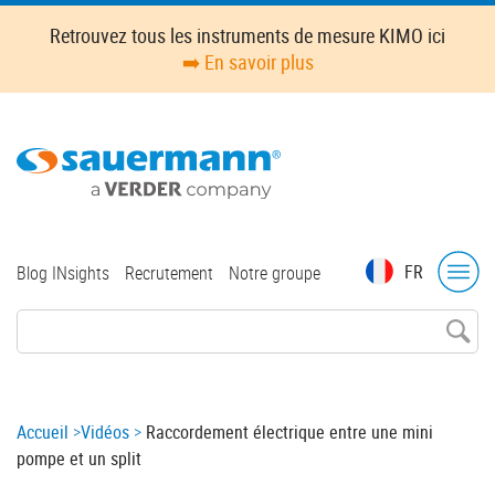
Skip
Retrouvez tous les instruments de mesure KIMO ici
to
➡️ En savoir plus
main
content
Top
FR
Blog INsights
Recrutement
Notre groupe
menu
Breadcrumb
Accueil
Vidéos
Raccordement électrique entre une mini
pompe et un split