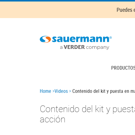
Skip
Puedes e
to
main
content
Main
PRODUCTO
navigation
Breadcrumb
Home
Videos
Contenido del kit y puesta en m
Contenido del kit y pue
acción