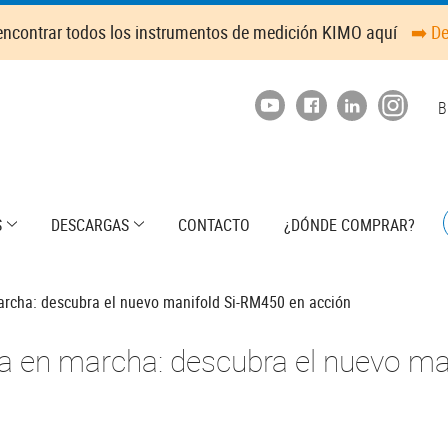
ncontrar todos los instrumentos de medición KIMO aquí
➡️ D
T
B
m
S
DESCARGAS
CONTACTO
¿DÓNDE COMPRAR?
archa: descubra el nuevo manifold Si-RM450 en acción
sta en marcha: descubra el nuevo m