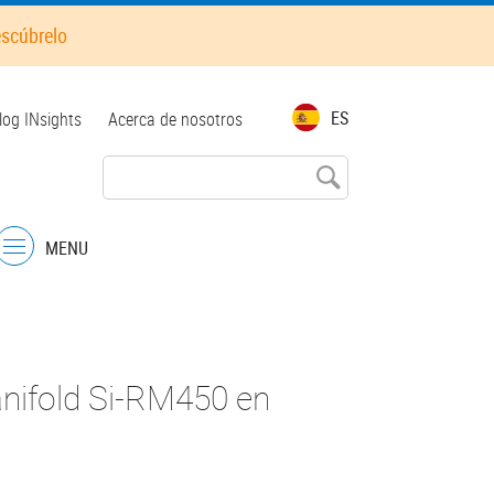
escúbrelo
op
ES
log INsights
Acerca de nosotros
enu
MENU
Menu
anifold Si-RM450 en