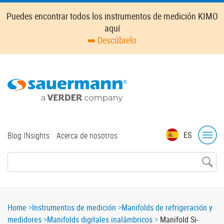
Skip
Puedes encontrar todos los instrumentos de medición KIMO
to
aquí
main
➡️ Descúbrelo
content
Top
ES
Blog INsights
Acerca de nosotros
menu
Breadcrumb
Home
Instrumentos de medición
Manifolds de refrigeración y
medidores
Manifolds digitales inalámbricos
Manifold Si-