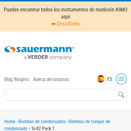
Skip
Puedes encontrar todos los instrumentos de medición KIMO
to
aquí
main
➡️ Descúbrelo
content
Top
ES
Blog INsights
Acerca de nosotros
menu
Breadcrumb
Home
Bombas de condensados
Bombas de tanque de
condensado
Si-82 Pack 1