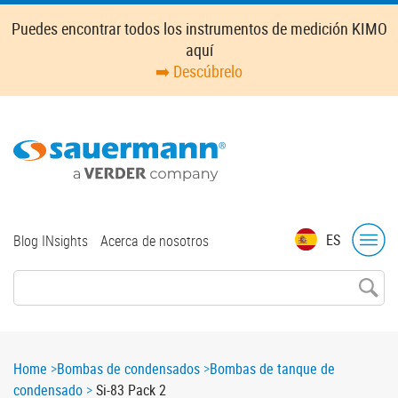
Skip
Puedes encontrar todos los instrumentos de medición KIMO
to
aquí
main
➡️ Descúbrelo
content
Top
ES
Blog INsights
Acerca de nosotros
menu
Breadcrumb
Home
Bombas de condensados
Bombas de tanque de
condensado
Si-83 Pack 2