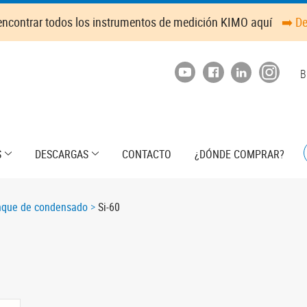
ncontrar todos los instrumentos de medición KIMO aquí
➡️ D
T
B
m
S
DESCARGAS
CONTACTO
¿DÓNDE COMPRAR?
nque de condensado
Si-60