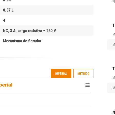
a
0.37 L
4
T
NC, 3 A, carga resistiva – 250 V
M
Mecanismo de flotador
M
T
IMPERIAL
MÉTRICO
M
perial
M
N