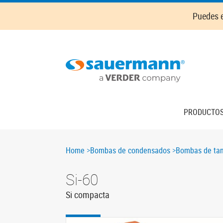
Skip
Puedes e
to
main
content
Main
PRODUCTO
navigation
Breadcrumb
Home
Bombas de condensados
Bombas de ta
Si-60
Si compacta