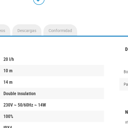
eos
Descargas
Conformidad
D
20 l/h
10 m
B
14 m
Pa
Double insulation
230V ~ 50/60Hz ~ 14W
N
100%
a
IPX4