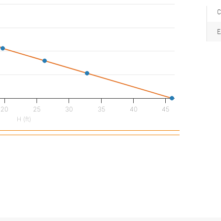
C
20
25
30
35
40
45
H (ft)