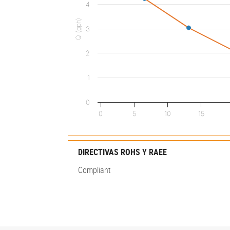
4
Q (gph)
3
2
1
0
0
5
10
15
DIRECTIVAS ROHS Y RAEE
Compliant