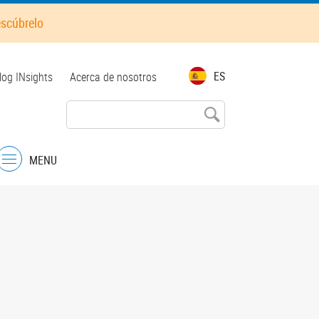
escúbrelo
op
ES
log INsights
Acerca de nosotros
enu
MENU
Menu