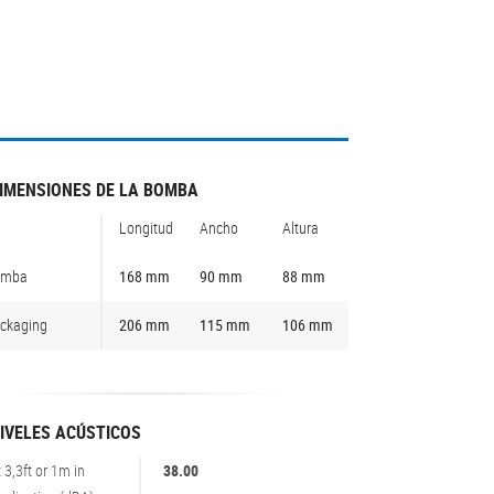
IMENSIONES DE LA BOMBA
Longitud
Ancho
Altura
omba
168 mm
90 mm
88 mm
ckaging
206 mm
115 mm
106 mm
IVELES ACÚSTICOS
t 3,3ft or 1m in
38.00