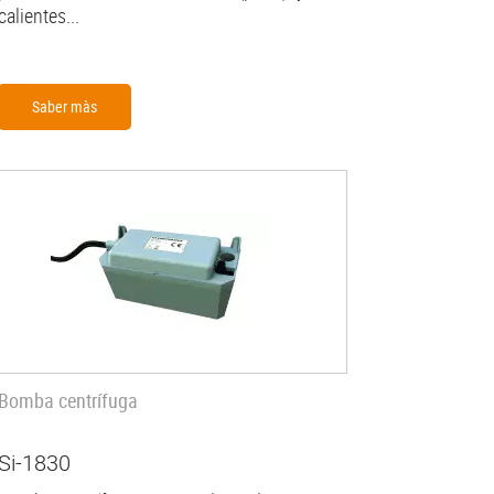
calientes...
Saber màs
Bomba centrífuga
Si-1830