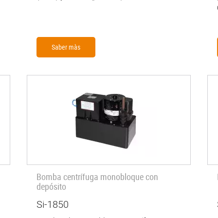
Saber màs
Bomba centrífuga monobloque con
depósito
Si-1850