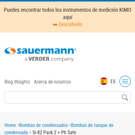
Skip
Puedes encontrar todos los instrumentos de medición KIMO
to
aquí
main
➡️ Descúbrelo
content
Top
ES
Blog INsights
Acerca de nosotros
menu
Breadcrumb
Home
Bombas de condensados
Bombas de tanque de
condensado
Si-82 Pack 2 + Ph Safe