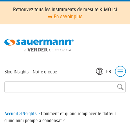
Skip
Retrouvez tous les instruments de mesure KIMO ici
to
➡️ En savoir plus
main
content
Top
FR
Blog INsights
Notre groupe
menu
Breadcrumb
Accueil
INsights
Comment et quand remplacer le flotteur
d’une mini pompe à condensat ?