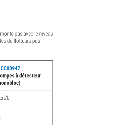
 remonte pas avec le niveau
les de flotteurs pour
ACC00947
pompes à détecteur
monobloc)
ers’L
k
DF