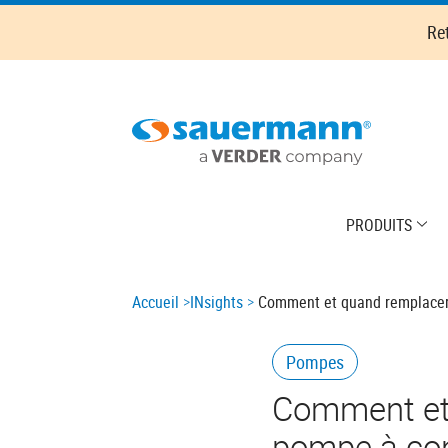
Skip
Re
to
main
content
Main
PRODUITS
navigation
Breadcrumb
Accueil
INsights
Comment et quand remplacer l
Pompes
Comment et 
pompe à co