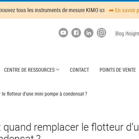
trouvez tous les instruments de mesure KIMO ici
➡️ En savoir 
Top
Blog INsigh
menu
CENTRE DE RESSOURCES
CONTACT
POINTS DE VENTE
e flotteur d’une mini pompe à condensat ?
quand remplacer le flotteur d’u
ndensat ?