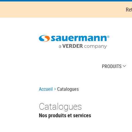
Skip
Re
to
main
content
Main
PRODUITS
navigation
Breadcrumb
Accueil
Catalogues
Catalogues
Nos produits et services