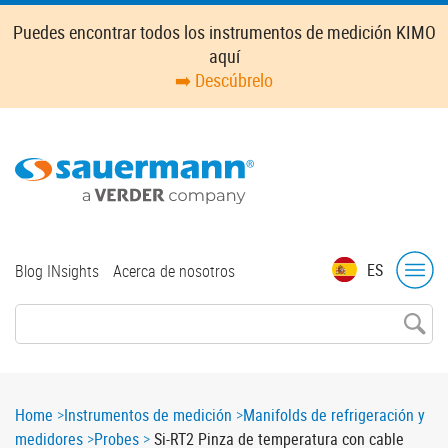
Skip
Puedes encontrar todos los instrumentos de medición KIMO
to
aquí
main
➡️ Descúbrelo
content
Top
ES
Blog INsights
Acerca de nosotros
menu
Breadcrumb
Home
Instrumentos de medición
Manifolds de refrigeración y
medidores
Probes
Si-RT2 Pinza de temperatura con cable