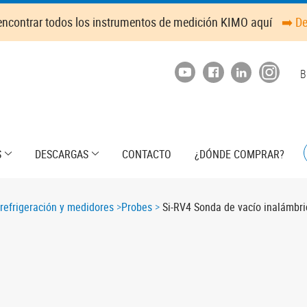
ncontrar todos los instrumentos de medición KIMO aquí
➡️ D
T
B
m
S
DESCARGAS
CONTACTO
¿DÓNDE COMPRAR?
refrigeración y medidores
Probes
Si-RV4 Sonda de vacío inalámbri