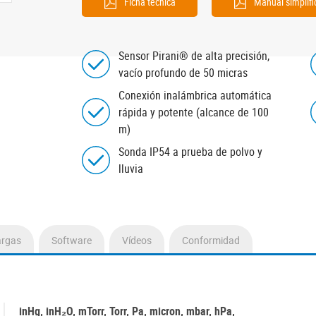
Ficha técnica
Manual simplif
Sensor Pirani® de alta precisión,
vacío profundo de 50 micras
Conexión inalámbrica automática
rápida y potente (alcance de 100
m)
Sonda IP54 a prueba de polvo y
lluvia
argas
Software
Vídeos
Conformidad
inHg, inH₂O, mTorr, Torr, Pa, micron, mbar, hPa,