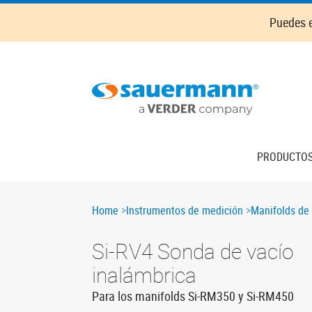
Skip
Puedes e
to
main
content
Main
PRODUCTO
navigation
Breadcrumb
Home
Instrumentos de medición
Manifolds de 
Si-RV4 Sonda de vacío
inalámbrica
Para los manifolds Si-RM350 y Si-RM450