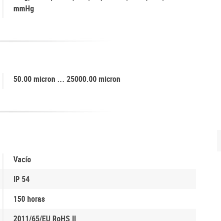
mmHg
50.00 micron ... 25000.00 micron
Vacío
IP 54
150 horas
2011/65/EU RoHS II