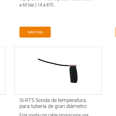
a 60 bar (-14 a 870...
Saber màs
Si-RT5 Sonda de temperatura
para tubería de gran diámetro
Esta sonda con cable proporciona una