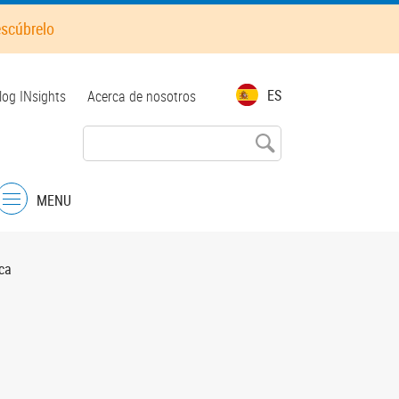
escúbrelo
op
ES
log INsights
Acerca de nosotros
enu
MENU
Menu
ca