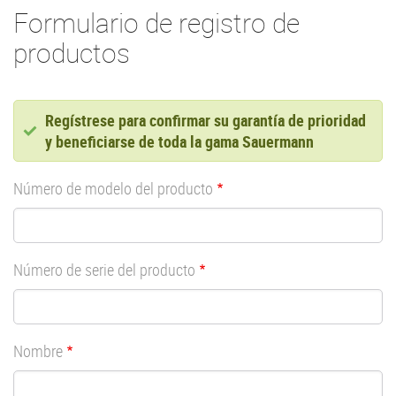
Formulario de registro de
productos
Status
Regístrese para confirmar su garantía de prioridad
y beneficiarse de toda la gama Sauermann
message
Número de modelo del producto
Número de serie del producto
Nombre