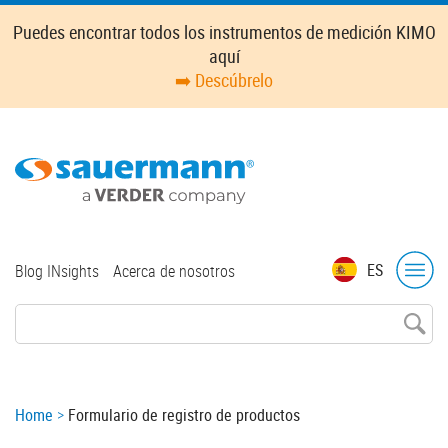
Skip
Puedes encontrar todos los instrumentos de medición KIMO
to
aquí
main
➡️ Descúbrelo
content
Top
ES
Blog INsights
Acerca de nosotros
menu
Breadcrumb
Home
Formulario de registro de productos