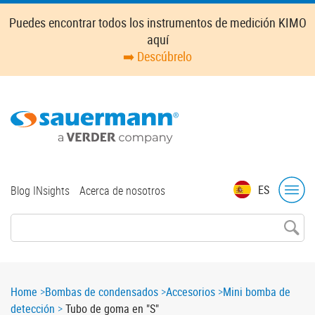
Skip
Puedes encontrar todos los instrumentos de medición KIMO
to
aquí
main
➡️ Descúbrelo
content
Top
ES
Blog INsights
Acerca de nosotros
menu
Breadcrumb
Home
Bombas de condensados
Accesorios
Mini bomba de
detección
Tubo de goma en "S"