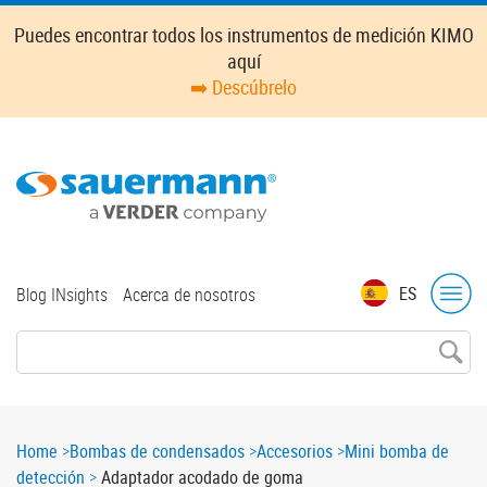
Skip
Puedes encontrar todos los instrumentos de medición KIMO
to
aquí
main
➡️ Descúbrelo
content
Top
ES
Blog INsights
Acerca de nosotros
menu
Breadcrumb
Home
Bombas de condensados
Accesorios
Mini bomba de
detección
Adaptador acodado de goma