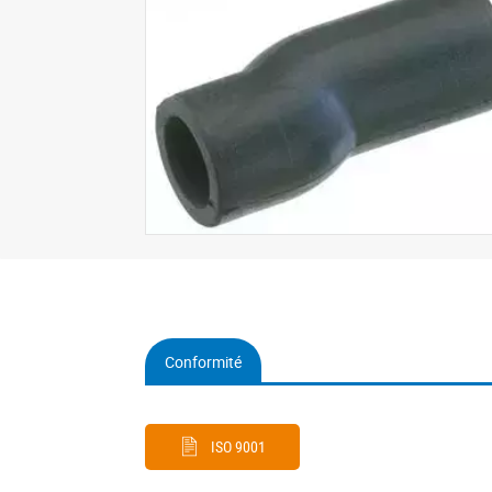
Conformité
(onglet
actif)
ISO 9001