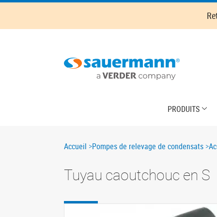
Skip
Re
to
main
content
Main
PRODUITS
navigation
Breadcrumb
Accueil
Pompes de relevage de condensats
Ac
Tuyau caoutchouc en S