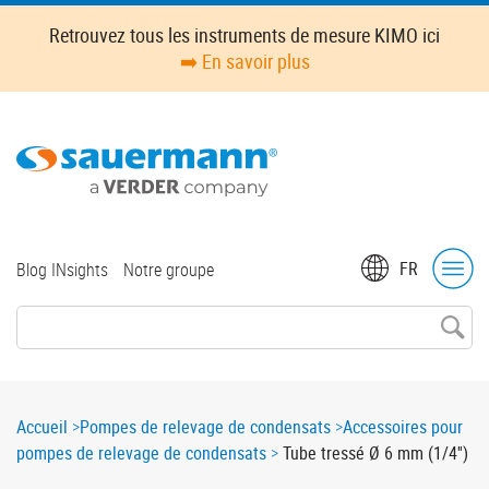
Skip
Retrouvez tous les instruments de mesure KIMO ici
to
➡️ En savoir plus
main
content
Top
FR
Blog INsights
Notre groupe
menu
Breadcrumb
Accueil
Pompes de relevage de condensats
Accessoires pour
pompes de relevage de condensats
Tube tressé Ø 6 mm (1/4'')