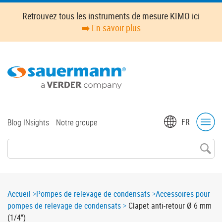
Skip
Retrouvez tous les instruments de mesure KIMO ici
to
➡️ En savoir plus
main
content
Top
FR
Blog INsights
Notre groupe
menu
Breadcrumb
Accueil
Pompes de relevage de condensats
Accessoires pour
pompes de relevage de condensats
Clapet anti-retour Ø 6 mm
(1/4'')