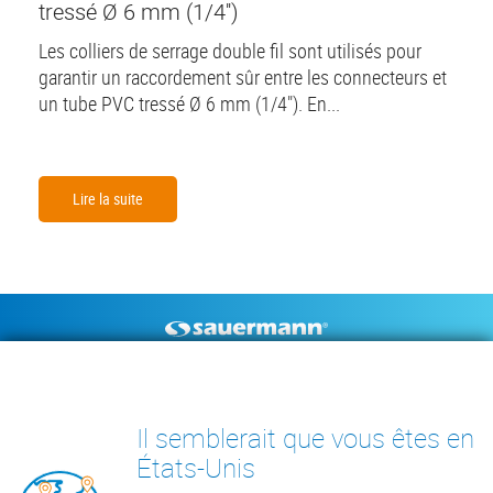
tressé Ø 6 mm (1/4'')
Les colliers de serrage double fil sont utilisés pour
garantir un raccordement sûr entre les connecteurs et
un tube PVC tressé Ø 6 mm (1/4"). En...
Lire la suite
Footer
POMPES À CONDENSAT
INSTRUMENTS DE MESURE
CENTRE DE RESSOURCES
CONTACT
Il semblerait que vous êtes en
INSIGHTS
États-Unis