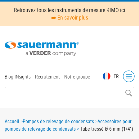
Skip
Retrouvez tous les instruments de mesure KIMO ici
to
➡️ En savoir plus
main
content
Top
FR
Blog INsights
Recrutement
Notre groupe
menu
Breadcrumb
Accueil
Pompes de relevage de condensats
Accessoires pour
pompes de relevage de condensats
Tube tressé Ø 6 mm (1/4'')