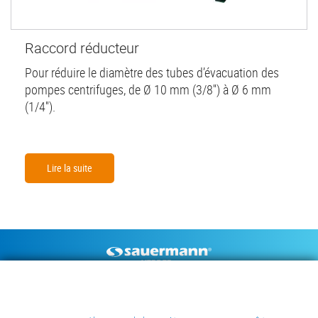
Raccord réducteur
Pour réduire le diamètre des tubes d’évacuation des
pompes centrifuges, de Ø 10 mm (3/8'') à Ø 6 mm
(1/4'').
Lire la suite
Footer
POMPES À CONDENSAT
INSTRUMENTS DE MESURE
CENTRE DE RESSOURCES
CONTACT