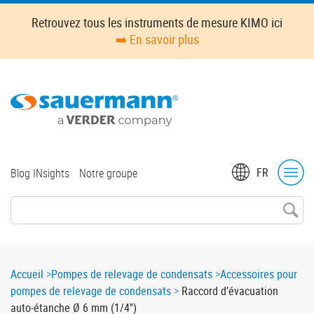
Skip
Retrouvez tous les instruments de mesure KIMO ici
to
➡️ En savoir plus
main
content
Top
FR
Blog INsights
Notre groupe
menu
Breadcrumb
Accueil
Pompes de relevage de condensats
Accessoires pour
pompes de relevage de condensats
Raccord d’évacuation
auto-étanche Ø 6 mm (1/4'')