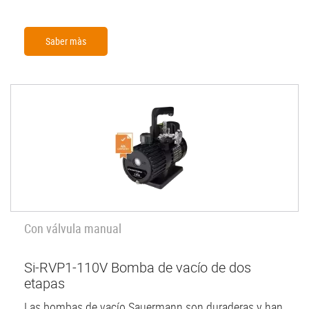
Saber màs
Con válvula manual
Si-RVP1-110V Bomba de vacío de dos
etapas
Las bombas de vacío Sauermann son duraderas y han