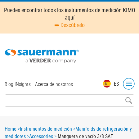
Skip
Puedes encontrar todos los instrumentos de medición KIMO
to
aquí
main
➡️ Descúbrelo
content
Top
ES
Blog INsights
Acerca de nosotros
menu
Breadcrumb
Home
Instrumentos de medición
Manifolds de refrigeración y
medidores
Accessories
Manguera de vacío 3/8 SAE